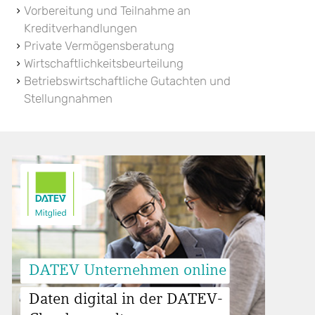
Vorbereitung und Teilnahme an
TRANSAKTIONEN UND
Kreditverhandlungen
UMSTRUKTURIERUNGEN
Private Vermögensberatung
UNTERNEHMENSNACHFOLGE
Wirtschaftlichkeitsbeurteilung
Betriebswirtschaftliche Gutachten und
WIRTSCHAFTSPRÜFUNG
Stellungnahmen
RESTRUKTURIERUNG & SANIERUNG
ERNEUERBARE ENERGIEN
ONLINE-ANWENDUNGEN
INFOTHEK
KARRIERE
DATEV Unternehmen online
Daten digital in der DATEV-