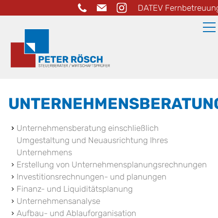
DATEV Fernbetreuun
KANZLEI
UNTERNEHMENSBERATUN
LEISTUNGEN
Unternehmensberatung einschließlich
Umgestaltung und Neuausrichtung Ihres
Unternehmens
RECHNUNGSWESEN
Erstellung von Unternehmensplanungsrechnungen
STEUERBERATUNG
Investitionsrechnungen- und planungen
Finanz- und Liquiditätsplanung
UNTERNEHMENSBERATUNG
Unternehmensanalyse
GRÜNDUNGSBERATUNG
Aufbau- und Ablauforganisation